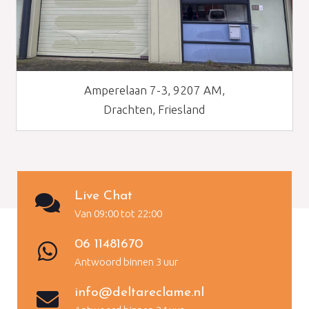
Amperelaan 7-3, 9207 AM,
Drachten, Friesland
Live Chat
Van 09:00 tot 22:00
06 11481670
Antwoord binnen 3 uur
info@deltareclame.nl