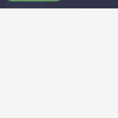
Diensten
Autobelettering
Raambelettering
Webdesign
Winkel kantoor reclame
Freesletters
Huisstijl
Vlaggen
Bedrijfskleding bedrukken
Pagina’s
Raam stickers
Raam bestickeren Rotterdam