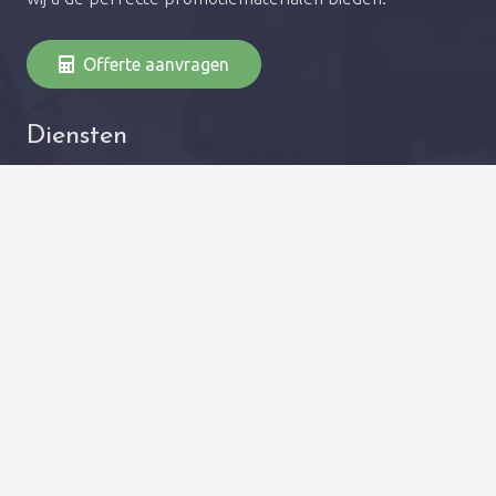
Offerte aanvragen
Diensten
Autobelettering
Raambelettering
Webdesign
Winkel kantoor reclame
Freesletters
Huisstijl
Vlaggen
Bedrijfskleding bedrukken
Pagina’s