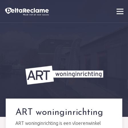
ART woninginrichting
ART woninginrichting is een vloerenwinkel