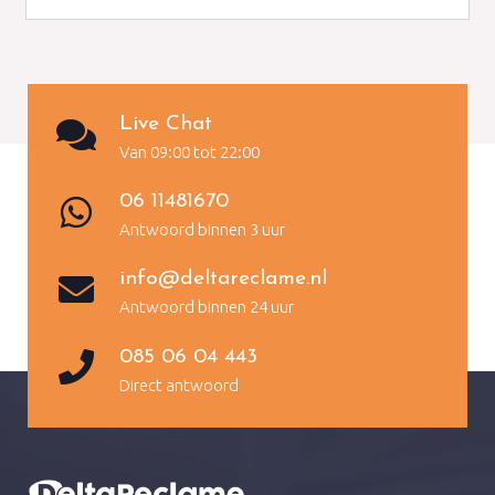
Live Chat
Van 09:00 tot 22:00
06 11481670
Antwoord binnen 3 uur
info@deltareclame.nl
Antwoord binnen 24 uur
085 06 04 443
Direct antwoord