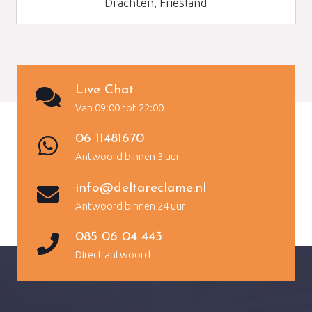
Drachten, Friesland
Live Chat
Van 09:00 tot 22:00
06 11481670
Antwoord binnen 3 uur
info@deltareclame.nl
Antwoord binnen 24 uur
085 06 04 443
Direct antwoord